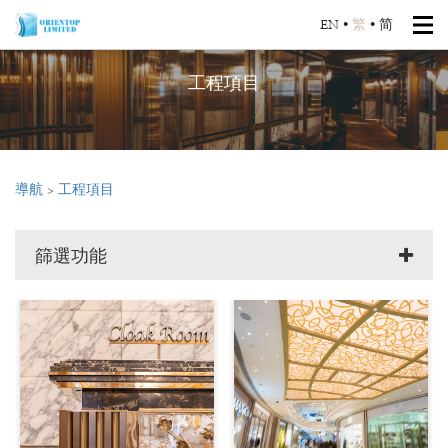
EN
•
繁
•
简
工程項目
導航
>
工程項目
篩選功能