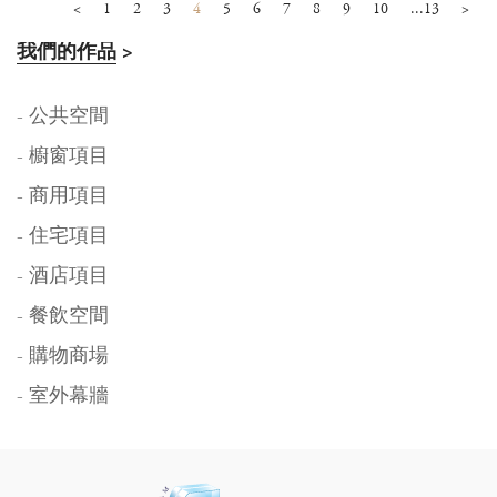
<
1
2
3
4
5
6
7
8
9
10
...13
>
我們的作品
>
- 公共空間
- 櫥窗項目
- 商用項目
- 住宅項目
- 酒店項目
- 餐飲空間
- 購物商場
- 室外幕牆