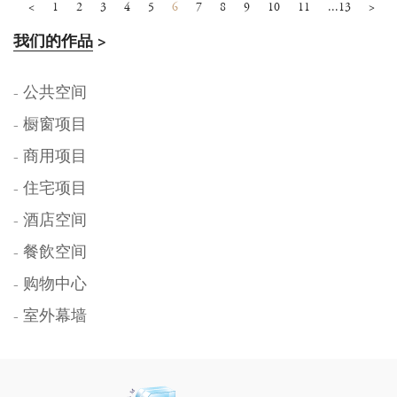
<
1
2
3
4
5
6
7
8
9
10
11
...13
>
我们的作品
>
- 公共空间
- 橱窗项目
- 商用项目
- 住宅项目
- 酒店空间
- 餐飲空间
- 购物中心
- 室外幕墙