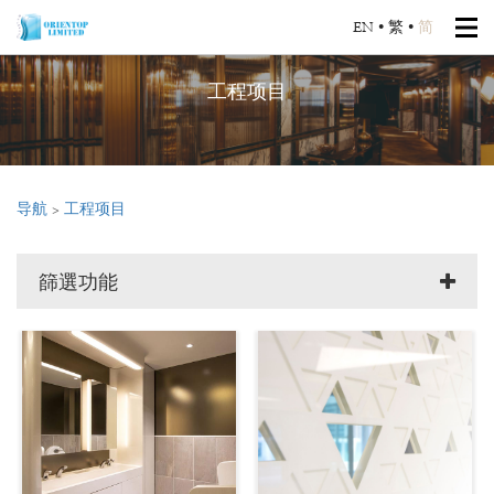
EN
•
繁
•
简
工程项目
导航
>
工程项目
篩選功能