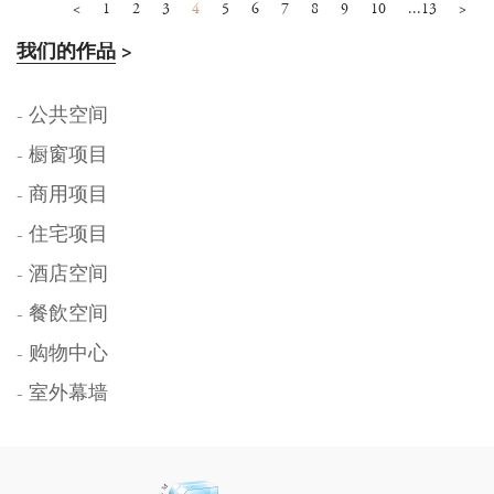
<
1
2
3
4
5
6
7
8
9
10
...13
>
我们的作品
>
- 公共空间
- 橱窗项目
- 商用项目
- 住宅项目
- 酒店空间
- 餐飲空间
- 购物中心
- 室外幕墙