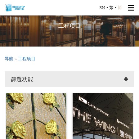
EN
•
繁
•
简
工程项目
导航
>
工程项目
篩選功能