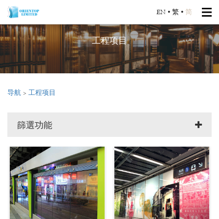
EN
•
繁
•
简
工程项目
导航
>
工程项目
篩選功能