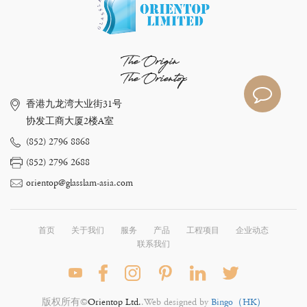
The Origin
The Orientop
香港九龙湾大业街31号
协发工商大厦2楼A室
(852) 2796 8868
(852) 2796 2688
orientop@glasslam-asia.com
首页
关于我们
服务
产品
工程项目
企业动态
联系我们
版权所有©
Orientop Ltd.
.Web designed by
Bingo（HK）