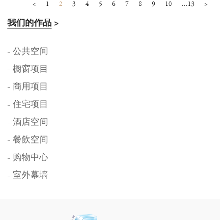
<
1
2
3
4
5
6
7
8
9
10
...13
>
我们的作品
>
- 公共空间
- 橱窗项目
- 商用项目
- 住宅项目
- 酒店空间
- 餐飲空间
- 购物中心
- 室外幕墙