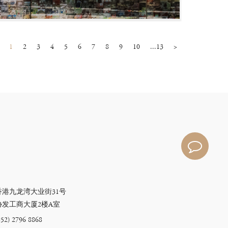
1
2
3
4
5
6
7
8
9
10
...13
>
香港九龙湾大业街31号
协发工商大厦2楼A室
852) 2796 8868