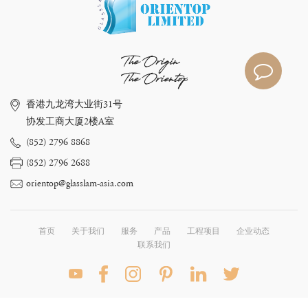
The Origin
The Orientop
香港九龙湾大业街31号
协发工商大厦2楼A室
(852) 2796 8868
(852) 2796 2688
orientop@glasslam-asia.com
首页
关于我们
服务
产品
工程项目
企业动态
联系我们
版权所有©
Orientop Ltd.
.Web designed by
Bingo（HK）