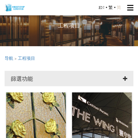
EN
•
繁
•
简
工程项目
导航
>
工程项目
篩選功能