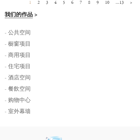
1
2
3
4
5
6
7
8
9
10
...13
>
我们的作品
>
- 公共空间
- 橱窗项目
- 商用项目
- 住宅项目
- 酒店空间
- 餐飲空间
- 购物中心
- 室外幕墙