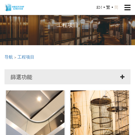
EN
•
繁
•
简
工程项目
导航
>
工程项目
篩選功能