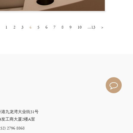
1
2
3
4
5
6
7
8
9
10
...13
>
香港九龙湾大业街31号
协发工商大厦2楼A室
852) 2796 8868