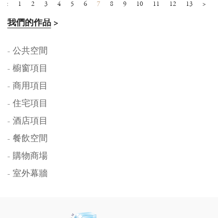
<
1
2
3
4
5
6
7
8
9
10
11
12
13
>
我們的作品
>
- 公共空間
- 櫥窗項目
- 商用項目
- 住宅項目
- 酒店項目
- 餐飲空間
- 購物商場
- 室外幕牆