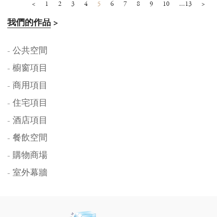
<
1
2
3
4
5
6
7
8
9
10
...13
>
我們的作品
>
- 公共空間
- 櫥窗項目
- 商用項目
- 住宅項目
- 酒店項目
- 餐飲空間
- 購物商場
- 室外幕牆