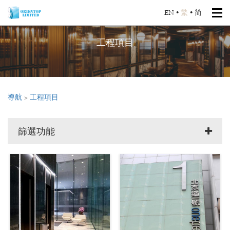
EN
•
繁
•
简
工程項目
導航
>
工程項目
篩選功能