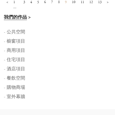
<
1
3
4
5
6
7
8
9
10
11
12
13
>
...
我們的作品
>
- 公共空間
- 櫥窗項目
- 商用項目
- 住宅項目
- 酒店項目
- 餐飲空間
- 購物商場
- 室外幕牆