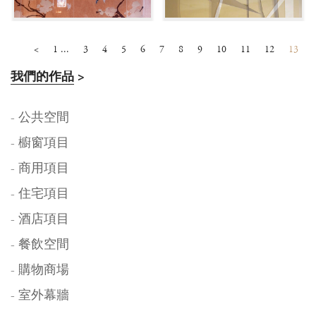
<
1 ...
3
4
5
6
7
8
9
10
11
12
13
我們的作品
>
- 公共空間
- 櫥窗項目
- 商用項目
- 住宅項目
- 酒店項目
- 餐飲空間
- 購物商場
- 室外幕牆