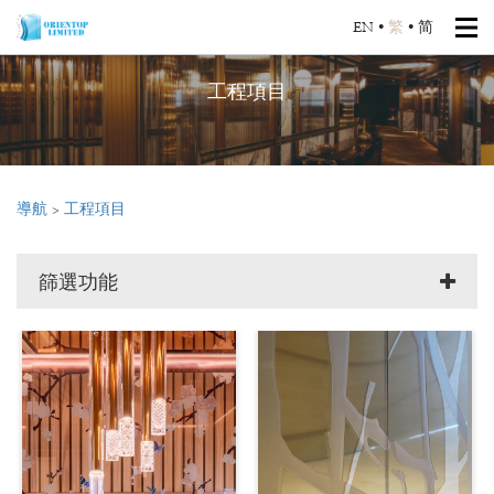
EN
•
繁
•
简
工程項目
導航
>
工程項目
篩選功能