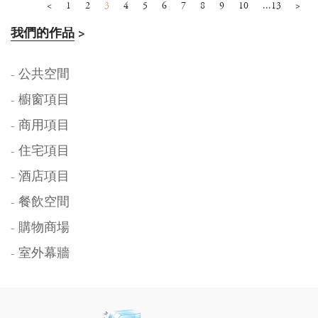
<
1
2
3
4
5
6
7
8
9
10
...13
>
我們的作品
>
- 公共空間
- 櫥窗項目
- 商用項目
- 住宅項目
- 酒店項目
- 餐飲空間
- 購物商場
- 室外幕牆