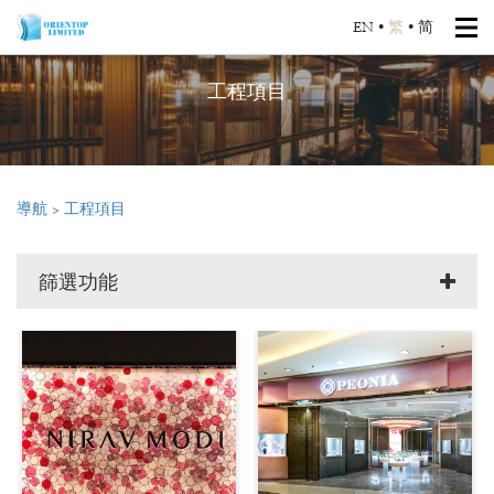
EN
•
繁
•
简
工程項目
導航
>
工程項目
篩選功能